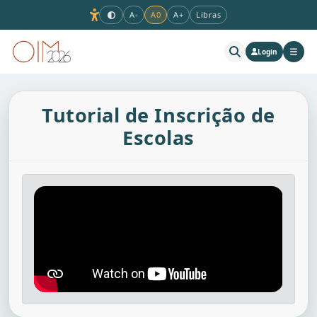
A-
A0
A+
Libras
Login
Buscar no site
Tutorial de Inscrição de
Escolas